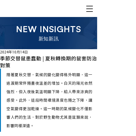
NEW INSIGHTS
​新知新訊
2024年10月14日
季節交替鼠患蠢動 | 夏秋轉換期的鼠害防治
對策
隨著夏秋交替，氣候的變化變得格外明顯，這一
過渡期常伴隨晝夜溫差的增加。白天的陽光依然
強烈，但入夜後氣溫明顯下降，給人帶來涼爽的
感受。此外，這段時間環境濕度也隨之下降，讓
空氣變得更加乾燥。這一時期的氣候變化不僅影
響人們的生活，對於野生動物尤其是鼠類來說，
影響同樣深遠。