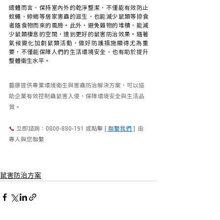
總體而言，保持室內外的乾淨整潔，不僅能有效防止
蚊蠅、蟑螂等居家害蟲的滋生，也能減少鼠類等掠食
者隨食物而來的風險。此外，避免雜物的堆積，能減
少鼠類棲息的空間，達到更好的鼠害防治效果。隨著
氣候變化加劇鼠類活動，做好防護措施顯得尤為重
要，不僅能保障人們的生活環境安全，也有助於提升
整體衛生水平。
藝康提供專業環境衛生與害蟲防治解決方案，可以協
助企業有效控制蟲鼠害入侵，保障環境安全與生活品
質。
📞
 立即諮詢：0800-880-191 或點擊
[ 聯繫我們 ]
 由
專人與您聯繫
鼠害防治方案