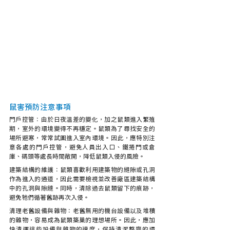
鼠害預防注意事項
門戶控管：由於日夜溫差的變化，加之鼠類進入繁殖
期，室外的環境變得不再穩定。鼠類為了尋找安全的
場所避寒，常常試圖進入室內環境。因此，應特別注
意各處的門戶控管，避免人員出入口、鐵捲門或倉
庫、碼頭等處長時間敞開，降低鼠類入侵的風險。
建築結構的維護：鼠類喜歡利用建築物的縫隙或孔洞
作為進入的通道，因此需要檢視並改善廠區建築結構
中的孔洞與隙縫。同時，清除過去鼠類留下的痕跡，
避免牠們循著舊跡再次入侵。
清理老舊設備與雜物：老舊無用的機台設備以及堆積
的雜物，容易成為鼠類築巢的理想場所。因此，應加
快清運這些設備與雜物的速度，保持清潔整齊的環