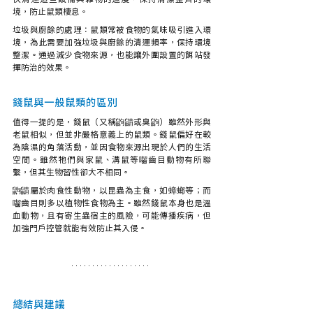
境，防止鼠類棲息。
垃圾與廚餘的處理：鼠類常被食物的氣味吸引進入環
境，為此需要加強垃圾與廚餘的清運頻率，保持環境
整潔。通過減少食物來源，也能讓外圍設置的餌站發
揮防治的效果。
錢鼠與一般鼠類的區別
值得一提的是，錢鼠（又稱鼩鼱或臭鼩）雖然外形與
老鼠相似，但並非嚴格意義上的鼠類。錢鼠偏好在較
為陰濕的角落活動，並因食物來源出現於人們的生活
空間。雖然牠們與家鼠、溝鼠等囓齒目動物有所聯
繫，但其生物習性卻大不相同。
鼩鼱屬於肉食性動物，以昆蟲為主食，如蟑螂等；而
囓齒目則多以植物性食物為主。雖然錢鼠本身也是溫
血動物，且有寄生蟲宿主的風險，可能傳播疾病，但
加強門戶控管就能有效防止其入侵。
總結與建議