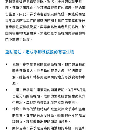
為鼠類和各種昆蟲從休眠、蟄伏、滯育的狀態中甦
醒，逐漸活躍起來，並積極尋找適宜的環境，開始繁
衍生息。因此，春季蟲害看似風險很低，但這反而是
每年蟲害防治工作的關鍵決勝期！我們需要立即提升
害蟲關注度和敏銳度，與專業防治業者共同防治，加
固有害生物防治體系，才能在夏季高峰期與害蟲的戰
鬥中贏得主動權。
重點關注：造成季節性侵擾的有害生物
鼠類：春季是老鼠的繁殖高峰期，牠們的活動範
圍也逐漸擴大，從冬季的藏身之處（如週邊鼠
洞、牆基等）轉移到更廣闊的地方尋找食物和水
源。
白蟻：春季是白蟻繁殖的關鍵時期，3月至5月是
白蟻分飛的高峰期，成熟的繁殖蟻會集體從巢穴
中飛出，尋找新的棲息地並建立新的巢穴。
蟑螂：蟑螂的活動特點和繁殖規律受季節和溫度
的影響，春季隨著溫度升高，蟑螂也逐漸開始活
躍起來，種群數量出現明顯增加趨勢。
園林昆蟲：春季是昆蟲開始活動的時期，氣溫和