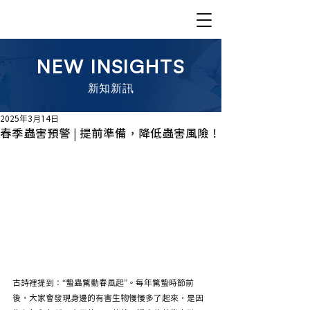
NEW INSIGHTS
​新知新訊
2025年3月14日
春季蟲害預警 | 提前準備，降低蟲害風險！
古詩裡提到：“蟄蟲驚動春風起”。每年驚蟄時節前
後，大家會發現身邊的有害生物慢慢多了起來，是因