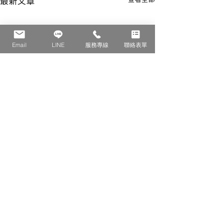
最新文章
Email
LINE
服務專線
聯絡表單
留言
小飛蟲與蒼蠅防
夏季蟲害預警 | 夏日除蟲服
這篇文章不開放留言。請連絡網站