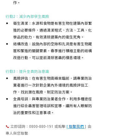
作。
行動2：減少內部孳生風險
衛生清潔：水源和食物是有害生物在建築內部繁
殖的必要條件，通過清潔程式、方法、工具、化
學品的助力，有效清除建築內的衛生死角。
結構改造：設施內部的空隙和孔洞是有害生物藏
匿和繁殖的關鍵要素，春季進行積極主動的結構
改造行動，可以提前清除害蟲的棲息環境。
行動3：提升全員防治意識
風險評估：在有害生物高峰來臨前，請專業防治
業者進行一次針對企業內外環境的風險評估工
作，找到潛在風險，制定防治方案。
全員培訓：與專業防治業者合作，利用多種途徑
進行綜合蟲害管理培訓和宣導，讓所有人瞭解防
治的重要性和注意事項。
📞
 立即諮詢：0800-880-191 或點擊
[ 聯繫我們 ]
 由
專人與您聯繫