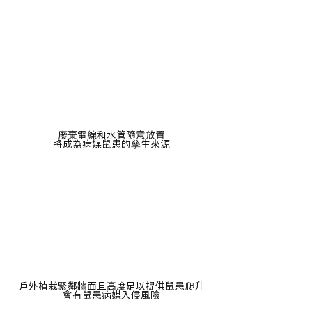
廢棄電線和水管隨意放置
將成為病媒鼠患的孳生來源
戶外植栽緊鄰牆面且高度足以提供鼠患爬升
會有鼠患病媒入侵風險