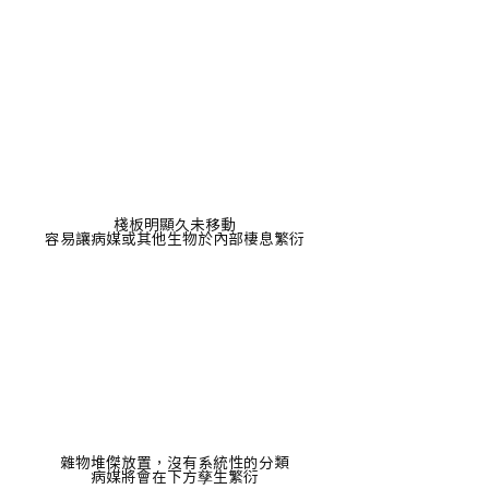
棧板明顯久未移動
容易讓病媒或其他生物於內部棲息繁衍
雜物堆傑放置，沒有系統性的分類
病媒將會在下方孳生繁衍