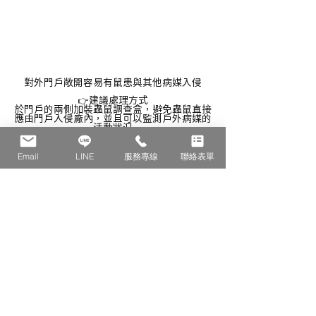
對外門戶敞開容易有鼠患與其他病媒入侵
建議處理方式
👉
於門戶的兩側加裝蟲鼠調查盒，避免蟲鼠直接
應由門戶入侵廠內，並且可以監測戶外病媒的
活動狀況
針對結構漏洞的專門鼠類防禦方案👇
Email
LINE
服務專線
聯絡表單
藝康鼠類防禦方案(單頁)
.pdf
下載 PDF • 384KB
防鼠不是一次性的工作，而是需要持續管理，如果忽
略細節只是例行放餌、偶爾清潔，那麼你做的防鼠，
可能正默默在幫牠們打造更安全的家。
真正的防治，應該依據環境風險評估與監測數據，精