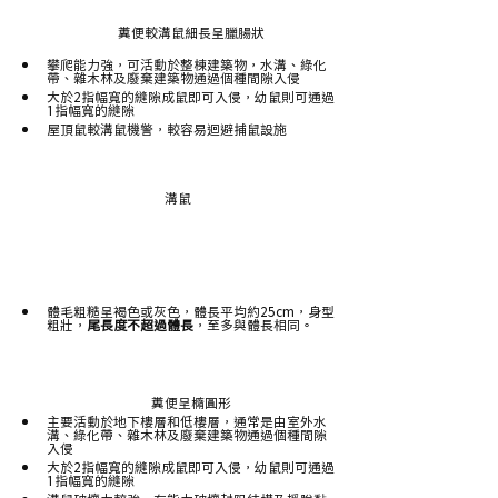
糞便較溝鼠細長呈臘腸狀
攀爬能力強，可活動於整棟建築物，水溝、綠化
帶、雜木林及廢棄建築物通過個種間隙入侵
大於2指幅寬的縫隙成鼠即可入侵，幼鼠則可通過
1指幅寬的縫隙
屋頂鼠較溝鼠機警，較容易迴避捕鼠設施
溝鼠
體毛粗糙呈褐色或灰色，體長平均約25cm，身型
粗壯，
尾長度不超過體長
，至多與體長相同。
糞便呈橢圓形
主要活動於地下樓層和低樓層，通常是由室外水
溝、綠化帶、雜木林及廢棄建築物通過個種間隙
入侵
大於2指幅寬的縫隙成鼠即可入侵，幼鼠則可通過
1指幅寬的縫隙