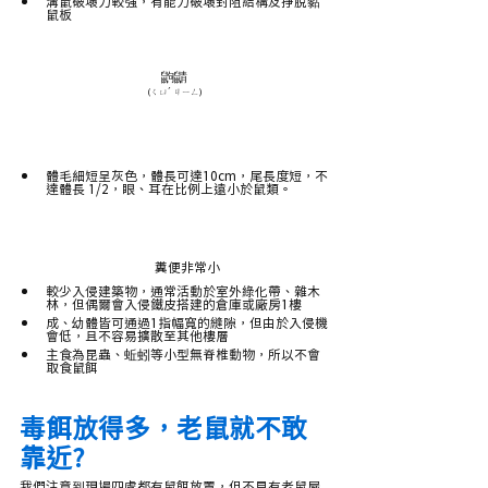
溝鼠破壞力較強，有能力破壞封阻結構及掙脫黏
鼠板
鼩鼱
(ㄑㄩˊ ㄐㄧㄥ)
體毛細短呈灰色，體長可達10cm，尾長度短，不
達體長 1/2，眼、耳在比例上遠小於鼠類。
糞便非常小
較少入侵建築物，通常活動於室外綠化帶、雜木
林，但偶爾會入侵鐵皮搭建的倉庫或廠房1樓
成、幼體皆可通過1指幅寬的縫隙，但由於入侵機
會低，且不容易擴散至其他樓層
主食為昆蟲、蚯蚓等小型無脊椎動物，所以不會
取食鼠餌
毒餌放得多，老鼠就不敢
靠近?
我們注意到現場四處都有鼠餌放置，但不見有老鼠屍