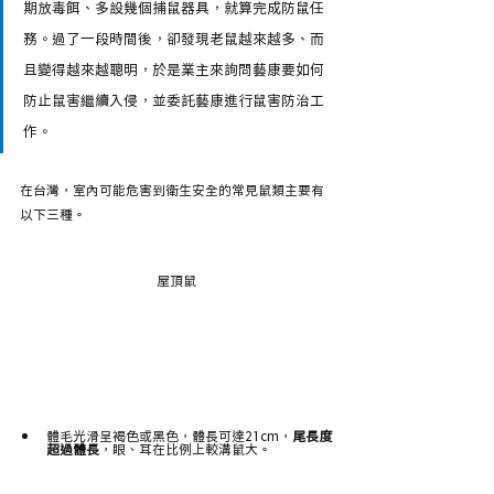
期放毒餌、多設幾個捕鼠器具，就算完成防鼠任
務。過了一段時間後，卻發現老鼠越來越多、而
且變得越來越聰明，於是業主來詢問藝康要如何
防止鼠害繼續入侵，並委託藝康進行鼠害防治工
作。
在台灣，室內可能危害到衛生安全的常見鼠類主要有
以下三種。
屋頂鼠
體毛光滑呈褐色或黑色，體長可達21cm，
尾長度
超過體長
，眼、耳在比例上較溝鼠大。