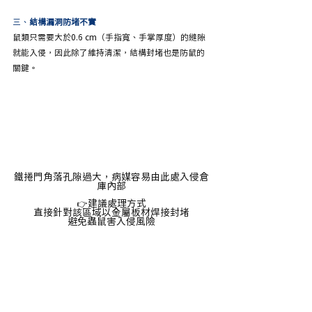
三、
結構漏洞防堵不實
鼠類只需要大於0.6 cm（手指寬、手掌厚度）的縫隙
就能入侵，因此除了維持清潔，結構封堵也是防鼠的
關鍵。
鐵捲門角落孔隙過大，病媒容易由此處入侵倉
庫內部
建議處理方式
👉
直接針對該區域以金屬板材焊接封堵
避免蟲鼠害入侵風險