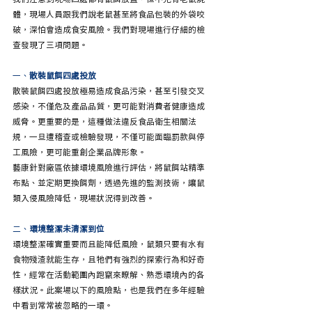
體，現場人員跟我們說老鼠甚至將食品包裝的外袋咬
破，深怕會造成食安風險。我們對現場進行仔細的檢
查發現了三項問題。
一
、
散裝鼠餌四處投放
散裝鼠餌四處投放極易造成食品污染，甚至引發交叉
感染，不僅危及產品品質，更可能對消費者健康造成
威脅。更重要的是，這種做法違反食品衛生相關法
規，一旦遭稽查或檢驗發現，不僅可能面臨罰款與停
工風險，更可能重創企業品牌形象。
藝康針對廠區依據環境風險進行評估，將鼠餌站精準
布點、並定期更換餌劑，透過先進的監測技術，讓鼠
類入侵風險降低，現場狀況得到改善。
二、
環境整潔未清潔到位
環境整潔確實重要而且能降低風險，鼠類只要有水有
食物殘渣就能生存，且牠們有強烈的探索行為和好奇
性，經常在活動範圍內跑竄來瞭解、熟悉環境內的各
樣狀況。此案場以下的風險點，也是我們在多年經驗
中看到常常被忽略的一環。